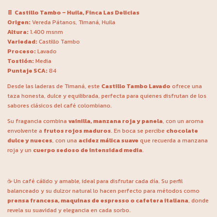
🍫
Castillo Tambo – Huila, Finca Las Delicias
Origen:
Vereda Pátanos, Timaná, Huila
Altura:
1.400 msnm
Variedad:
Castillo Tambo
Proceso:
Lavado
Tostión:
Media
Puntaje SCA:
84
Desde las laderas de Timaná, este
Castillo Tambo Lavado
ofrece una
taza honesta, dulce y equilibrada, perfecta para quienes disfrutan de los
sabores clásicos del café colombiano.
Su fragancia combina
vainilla, manzana roja y panela
, con un aroma
envolvente a
frutos rojos maduros
. En boca se percibe
chocolate
dulce y nueces
, con una
acidez málica suave
que recuerda a manzana
roja y un
cuerpo sedoso de intensidad media
.
☕ Un café cálido y amable, ideal para disfrutar cada día. Su perfil
balanceado y su dulzor natural lo hacen perfecto para métodos como
prensa francesa, maquinas de espresso o cafetera italiana
, donde
revela su suavidad y elegancia en cada sorbo.