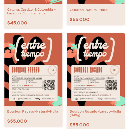
Caturra, Castillo, & Colombia -
Caturron-Natural-Huila
Lavado - Cundinamarca
$55.000
$45.000
Bourbon Papayo-Natural-Huila
Bourbon Rosado-Lavado-Huila
(340g)
$55.000
$55.000