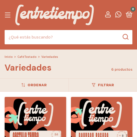
0
Inicio
>
Café Tostado
>
Variedades
Variedades
6 productos
ORDENAR
FILTRAR