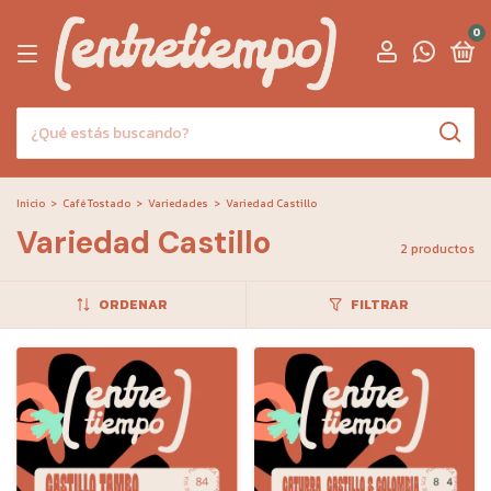
0
Inicio
>
Café Tostado
>
Variedades
>
Variedad Castillo
Variedad Castillo
2 productos
ORDENAR
FILTRAR